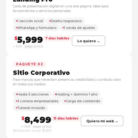
Carta de presentación digital en una sola página. Ideal para
lanzamientos o servicios personales.
1 sección scroll
Diseño responsivo
WhatsApp y formulario
1 ronda de ajustes
5,999
$
7 días hábiles
Lo quiero →
+ IVA · pago único
PAQUETE 02
Sitio Corporativo
Para marcas que necesitan presencia, credibilidad y contacto claro
en todos sus medios.
Hasta 5 secciones
Hosting + dominio 1 año
3 correos empresariales
Carga de contenido
Tutorial incluido
8,499
$
15 días hábiles
Quiero mi web →
+ IVA · pago único
Renovación anual: $1,500