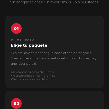
Sin complicaciones. Sin tecnicismos. Solo resultados.
01
PRIMER PASO
Elige tu paquete
Explora las opciones según cada etapa de negocio.
Desde presencia básica hasta webs más robustas, hay
uno ideal para ti.
Revisamos tu proyecto juntos
Te asesoramos sin compromiso
Definimos el alcance del sitio
02