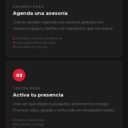
SEGUNDO PASO
Agenda una asesoría
¿Tienes dudas? Agenda una asesoría gratuita con
nuestro equipo y define con claridad lo que necesitas.
Llamada o reunión presencial
Cotización personalizada
Propuesta en 24 hrs
03
TERCER PASO
Activa tu presencia
Una vez que eliges tu paquete, arrancamos contigo.
Proceso claro, guiado y enfocado en resultados reales.
Diseño y desarrollo
Revisiones contigo