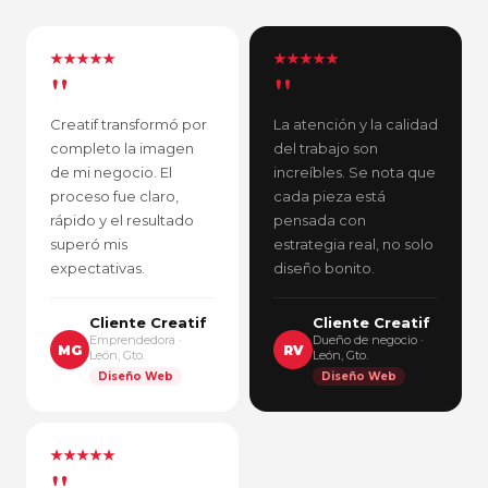
"
"
Creatif transformó por
La atención y la calidad
completo la imagen
del trabajo son
de mi negocio. El
increíbles. Se nota que
proceso fue claro,
cada pieza está
rápido y el resultado
pensada con
superó mis
estrategia real, no solo
expectativas.
diseño bonito.
Cliente Creatif
Cliente Creatif
Emprendedora ·
Dueño de negocio ·
MG
RV
León, Gto.
León, Gto.
Diseño Web
Diseño Web
"