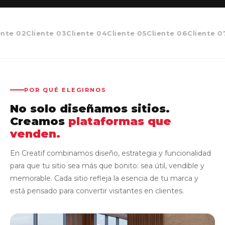
te 02
Cliente 03
Cliente 04
Cliente 05
Cliente 06
Cliente 07
POR QUÉ ELEGIRNOS
No solo diseñamos sitios.
Creamos
plataformas que
venden.
En Creatif combinamos diseño, estrategia y funcionalidad
para que tu sitio sea más que bonito: sea útil, vendible y
memorable. Cada sitio refleja la esencia de tu marca y
está pensado para convertir visitantes en clientes.