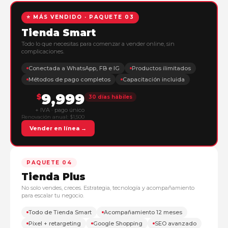
⭐ MÁS VENDIDO · PAQUETE 03
Tienda Smart
Todo lo que necesitas para comenzar a vender online, sin
complicaciones.
Conectada a WhatsApp, FB e IG
Productos ilimitados
Métodos de pago completos
Capacitación incluida
9,999
$
30 días hábiles
+ IVA · pago único
Renovación anual: $1,500
Vender en línea →
PAQUETE 04
Tienda Plus
No solo vendes, creces. Estrategia, tecnología y acompañamiento
para escalar tu negocio.
Todo de Tienda Smart
Acompañamiento 12 meses
Pixel + retargeting
Google Shopping
SEO avanzado