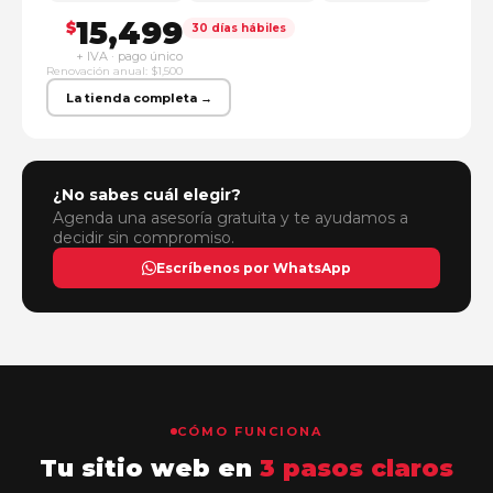
15,499
$
30 días hábiles
+ IVA · pago único
Renovación anual: $1,500
La tienda completa →
¿No sabes cuál elegir?
Agenda una asesoría gratuita y te ayudamos a
decidir sin compromiso.
Escríbenos por WhatsApp
CÓMO FUNCIONA
Tu sitio web en
3 pasos claros