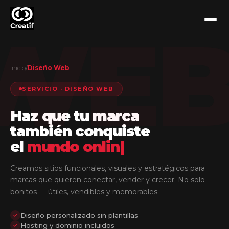
WE
Inicio
/
Diseño Web
SERVICIO · DISEÑO WEB
Haz que tu marca
también conquiste
el
mundo
come
|
Creamos sitios funcionales, visuales y estratégicos para
marcas que quieren conectar, vender y crecer. No solo
bonitos — útiles, vendibles y memorables.
Diseño personalizado sin plantillas
Hosting y dominio incluidos