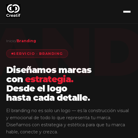
AN
Inicio
/
Branding
SERVICIO · BRANDING
Diseñamos marcas
con
estrategia.
Desde el logo
hasta cada detalle.
El branding no es solo un logo — es la construcción visual
y emocional de todo lo que representa tu marca.
Diseñamos con estrategia y estética para que tu marca
hable, conecte y crezca.