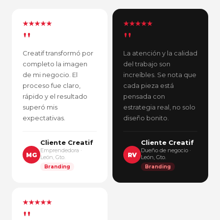
"
"
Creatif transformó por
La atención y la calidad
completo la imagen
del trabajo son
de mi negocio. El
increíbles. Se nota que
proceso fue claro,
cada pieza está
rápido y el resultado
pensada con
superó mis
estrategia real, no solo
expectativas.
diseño bonito.
Cliente Creatif
Cliente Creatif
Emprendedora ·
Dueño de negocio ·
MG
RV
León, Gto.
León, Gto.
Branding
Branding
"