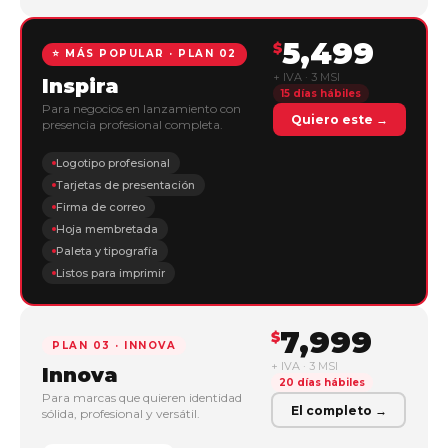
5,499
$
⭐ MÁS POPULAR · PLAN 02
+ IVA · 3 MSI
Inspira
15 días hábiles
Para negocios en lanzamiento con
Quiero este →
presencia profesional completa.
Logotipo profesional
Tarjetas de presentación
Firma de correo
Hoja membretada
Paleta y tipografía
Listos para imprimir
7,999
$
PLAN 03 · INNOVA
+ IVA · 3 MSI
Innova
20 días hábiles
Para marcas que quieren identidad
El completo →
sólida, profesional y versátil.