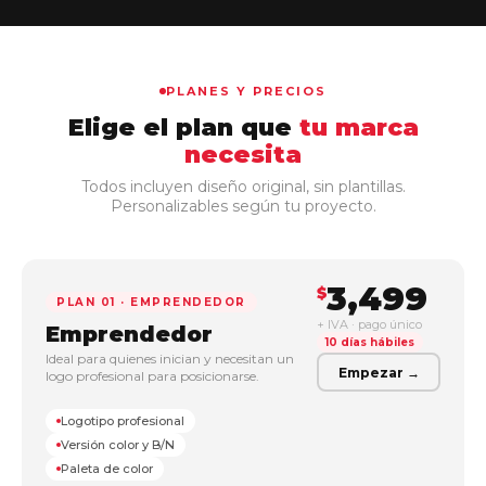
PLANES Y PRECIOS
Elige el plan que
tu marca
necesita
Todos incluyen diseño original, sin plantillas.
Personalizables según tu proyecto.
3,499
$
PLAN 01 · EMPRENDEDOR
+ IVA · pago único
Emprendedor
10 días hábiles
Ideal para quienes inician y necesitan un
Empezar →
logo profesional para posicionarse.
Logotipo profesional
Versión color y B/N
Paleta de color